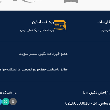
دندان مي گردند.
ویژگی ها:
چند منظوره: فیکسچر براکت های
ارتودنسی، فلز و سرامیک
فارشات
پرداخت آنلاین
Photopolymerizable
کنترل زمان کار
بدون نیاز به استفاده
ترسیم
پرداخت از درگاه‌های ایمن
از چسب؛
دارای فلوراید؛
براکت ها بعد
از تنظیم موقعیت حرکت نمی کنند؛
چسبندگی عالی به مینای دندان؛
کاربرد آسان
عضو خبرنامه نگین سنتر شوید
این محصول ساخت شرکت
biodinamica کشور برزیل می باشد.
مطابق با
سیاست حفظ حریم خصوصی
ما استفاده خوا
آرامش نگین آریا
در شبکه‌های
14 - 02166583810