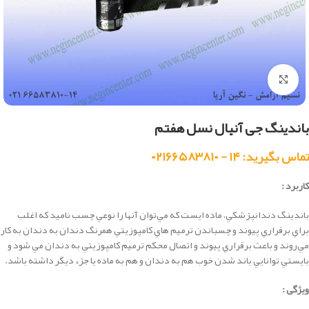
بزرگنمایی تصویر
باندینگ جی آنیال نسل هفتم
تماس بگیرید: ۱۴ - ۰۲۱۶۶۵۸۳۸۱۰
کاربرد :
باندينگ دندانپزشكي، ماده ايست كه مي‌توان آنها را نوعي چسب ناميد كه اغلب
براي برقراري پيوند و چسباندن ترميم هاي كامپوزيتي همرنگ دندان به دندان به كار
مي‌روند و باعث برقراري پيوند و اتصال محكم ترميم كامپوزيتي به دندان مي شود و
بايستي توانايي باند شدن خوب هم به دندان و هم به ماده يا جزء ديگر داشته باشد.
ویژگی :