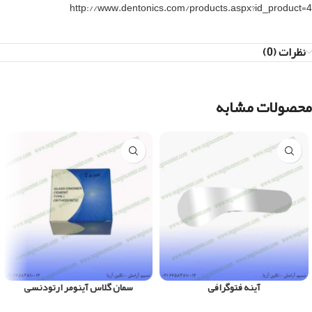
http://www.dentonics.com/products.aspx?id_product=4
نظرات (0)
محصولات مشابه
آینه فتوگرافی
سمان گلاس آینومر ارتودنسی