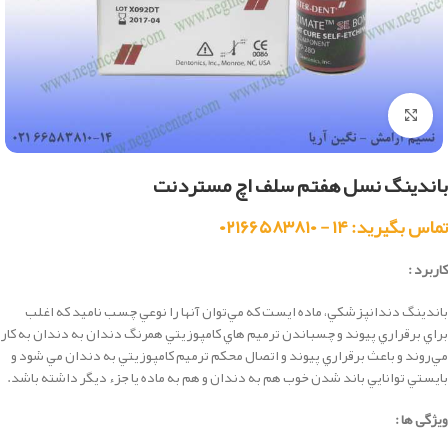
بزرگنمایی تصویر
باندینگ نسل هفتم سلف اچ مستردنت
تماس بگیرید: ۱۴ - ۰۲۱۶۶۵۸۳۸۱۰
کاربرد :
باندينگ دندانپزشكي، ماده ايست كه مي‌توان آنها را نوعي چسب ناميد كه اغلب
براي برقراري پيوند و چسباندن ترميم هاي كامپوزيتي همرنگ دندان به دندان به كار
مي‌روند و باعث برقراري پيوند و اتصال محكم ترميم كامپوزيتي به دندان مي شود و
بايستي توانايي باند شدن خوب هم به دندان و هم به ماده يا جزء ديگر داشته باشد.
ویژگی ها :