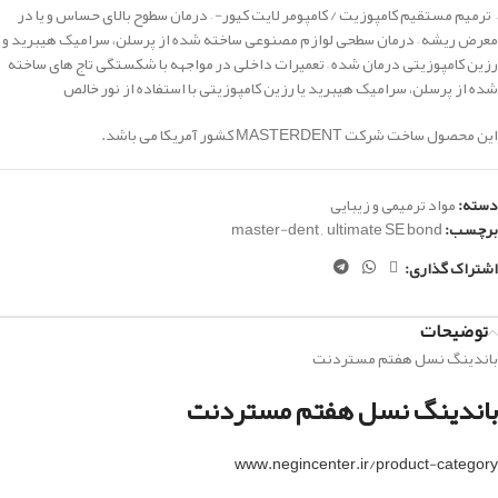
– ترمیم
مستقیم
کامپوزیت / کامپومر لایت کیور- – درمان سطوح بالای حساس و یا در
معرض ریشه – درمان سطحی لوازم مصنوعی ساخته شده از پرسلن، سرامیک هیبرید و
رزین کامپوزیتی درمان شده – تعمیرات داخلی در مواجهه با شکستگی تاج های ساخته
شده از پرسلن، سرامیک هیبرید یا رزین کامپوزیتی با استفاده از نور خالص
این محصول ساخت شرکت MASTERDENT کشور آمریکا می باشد.
دسته:
مواد ترمیمی و زیبایی
برچسب:
ultimate SE bond
,
master-dent
اشتراک گذاری:
توضیحات
باندینگ نسل هفتم مستردنت
باندینگ نسل هفتم مستردنت
www.negincenter.ir/product-category