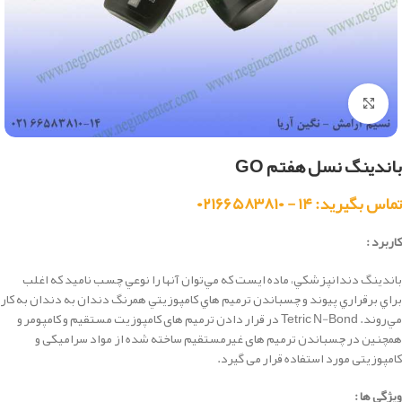
بزرگنمایی تصویر
باندینگ نسل هفتم GO
تماس بگیرید: ۱۴ - ۰۲۱۶۶۵۸۳۸۱۰
کاربرد :
باندينگ دندانپزشكي، ماده ايست كه مي‌توان آنها را نوعي چسب ناميد كه اغلب
براي برقراري پيوند و چسباندن ترميم هاي كامپوزيتي همرنگ دندان به دندان به كار
مي‌روند.
Tetric N-Bond در قرار دادن ترمیم های کامپوزیت مستقیم و کامپومر و
همچنین در چسباندن ترمیم های غیرمستقیم ساخته شده از مواد سرامیکی و
کامپوزیتی مورد استفاده قرار می گیرد.
ویژگی ها :