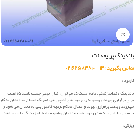
بزرگنمایی تصویر
باندینگ پرایمدنت
تماس بگیرید: ۱۴ - ۰۲۱۶۶۵۸۳۸۱۰
کاربرد :
باندينگ دندانپزشكي، ماده ايست كه مي‌توان آنها را نوعي چسب ناميد كه اغلب
براي برقراري پيوند و چسباندن ترميم هاي كامپوزيتي همرنگ دندان به دندان به كار
مي‌روند و باعث برقراري پيوند و اتصال محكم ترميم كامپوزيتي به دندان مي شود و
بايستي توانايي باند شدن خوب هم به دندان و هم به ماده يا جزء ديگر داشته باشد.
ویژگی :