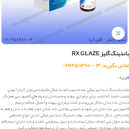
بزرگنمایی تصویر
باندینگ گلیز RX GLAZE
تماس بگیرید: ۱۴ - ۰۲۱۶۶۵۸۳۸۱۰
کاربرد :
ماده باندينگ دندانپزشكي، ماده ايست كه به شكل عاميانه مي‌توان آنها را نوعي
چسب ناميد كه اغلب براي برقراري پيوند و چسباندن ترميم هاي كامپوزيتي همرنگ
دندان به دندان به كار مي‌روند و باعث برقراري پيوند و اتصال محكم ترميم
كامپوزيتي به دندان مي شود و بايستي توانايي باند شدن خوب هم به دندان و هم به
ماده يا جزء ديگر داشته باشد. مواد باندينگ دندانپزشكي داراي انواع مختلفي
مانند دوال سي ام اف، دوال استاندارد و نسل پنجم مي باشند و بايد داراي استحكام
و دوام عالي بوده و از حساس شدن دندان پس از ترميم هم جلوگيري كند.