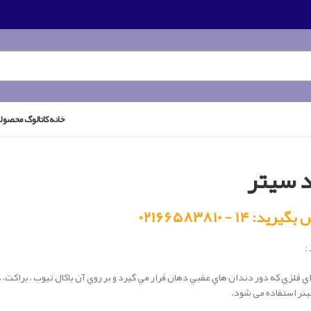
خانه
کاتالوگ محصول
د سیتر
رید: ۱۴ - ۰۲۱۶۶۵۸۳۸۱۰
:
ي فلزي که دور دندان هاي عقبي دهان قرار مي گيرد و بر روي آن باکال تيوب ، براکت، 
تر استفاده می شود.