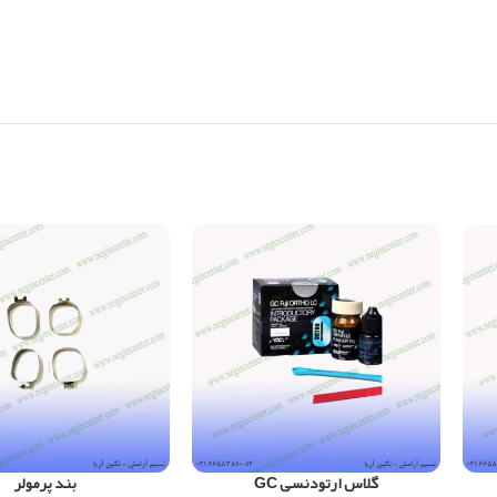
گلاس ارتودنسی GC
بند پرمولر