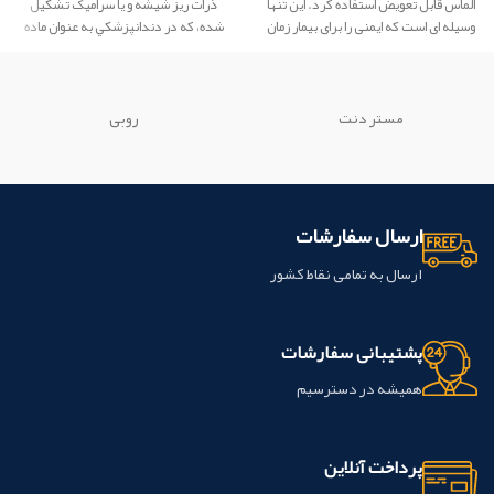
الماس قابل تعویض استفاده کرد. این تنها
ذرات ريز شيشه و يا سراميک تشکيل
وسیله ای است که ایمنی را برای بیمار زمان
شده، كه در دندانپزشكي به عنوان ماده
حذف رزین، چسب، سیمان و
آمالگام
اضافی
ترميمي، در ساخت دندان مصنوعي،
فراهم می کند.
محتویات :
1 عدد
چسب دندان و... استفاده مي گردد و با
نگهدارنده + 1 عدد تیغه اره + 1 عدد نوار
دندان پيوند شيميايي تشکيل مي دهد.
الماس
این محصول ساخت شرکت TDV
كامپوزيت ها به دندان چسبيده و باعث
مستر دنت
روبی
کشور برزیل می باشد.
تقويت ساختار دندان مي گردند.
ویژگی
ها:
چند منظوره: فیکسچر براکت های
ارتودنسی، فلز و سرامیک
Photopolymerizable
ارسال سفارشات
کنترل زمان کار
بدون نیاز به استفاده از
چسب؛
دارای فلوراید؛
براکت ها بعد از
ارسال به تمامی نقاط کشور
تنظیم موقعیت حرکت نمی کنند؛
چسبندگی عالی به مینای دندان؛ کاربرد
آسان
پشتیبانی سفارشات
این محصول ساخت شرکت
biodinamica کشور برزیل می باشد.
همیشه در دسترسیم
پرداخت آنلاین