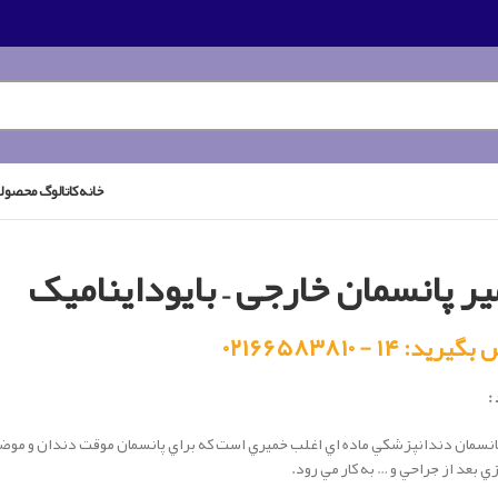
خانه
کاتالوگ محصول
ر پانسمان خارجی – بایوداینامیک
رید: ۱۴ - ۰۲۱۶۶۵۸۳۸۱۰
:
انسمان دندانپزشكي ماده اي اغلب خميري است كه براي پانسمان موقت دندان و موضع
ي بعد از جراحي و … به كار مي رود.