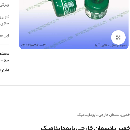
ویژگی 
کاویزو
سازی 
این محصول سا
بزرگنمایی تصویر
دسته:
برچس
اشترا
خمیر پانسمان خارجی بایوداینامیک
خمیر پانسمان خارجی بایوداینامیک