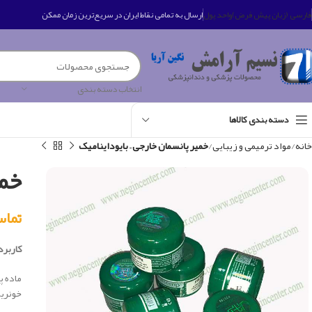
فارسی (زبان پیش فرض)
واحد پول
ارسال به تمامی نقاط ایران در سریع‌ترین زمان ممکن
انتخاب دسته بندی
دسته بندی کالاها
خانه
مواد ترمیمی و زیبایی
خمیر پانسمان خارجی – بایوداینامیک
خمی
تماس بگی
کاربرد 
ماده پ
خونريز