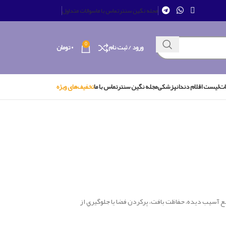
مجله نگین سنتر
تماس با ما
سوالات متداول
0
ورود / ثبت نام
۰
تومان
ات
لیست اقلام دندانپزشکی
مجله نگین سنتر
تماس با ما
تخفیف‌های ویژه
 آسيب ديده، حفاظت بافت، پركردن فضا يا جلوگيري از