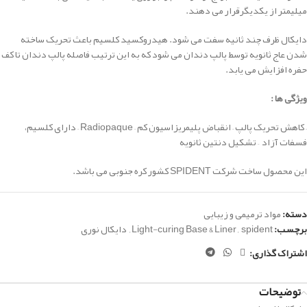
میلیمتر از یکدیگرقرار می دهند.
دایکال ظرف چند ثانیه سفت می شود. هیدروکسید کلسیم باعث تحریک ساخته
شدن عاج ثانویه توسط پالپ دندان می شود که به این ترتیب فاصله پالپ دندان تا کف
حفره افزایش می یابد.
ویژگی ها :
– کاهش تحریک پالپ
– انقباض پلیمریزاسیون کم
– Radiopaque
– دارای کلسیم،
فسفات آزاد
– تشکیل دنتین ثانویه
این محصول ساخت شرکت SPIDENT کشور کره جنوبی می باشد.
دسته:
مواد ترمیمی و زیبایی
برچسب:
spident
,
Light-curing Base & Liner
,
دایکال نوری
اشتراک گذاری:
توضیحات