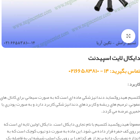
بزرگنمایی تصویر
دایکال لایت اسپیدنت
تماس بگیرید: ۱۴ - ۰۲۱۶۶۵۸۳۸۱۰
کاربرد :
كلسيم هيدروكسايد دندانپزشكي ماده اي است كه به صورت سيماني براي كانال هاي
عفوني، ترميم هاي ريشه و كاربردهاي دندانپزشكي كاربرد دارد و به صورت پودري يا
خميري عرضه مي گردد.
معمولاً هیدروکسید کلسیم با نام تجاری دایکال است. دایکال اولین لایه ای است که
بر روی کف حفره قرار داده می شود.این ماده به صورت دو تیوب کوچک است که به
اندازه نصف یک دانه برنج از هر کدام را بر روی یک اسلب شیشه ای به فاصله یک