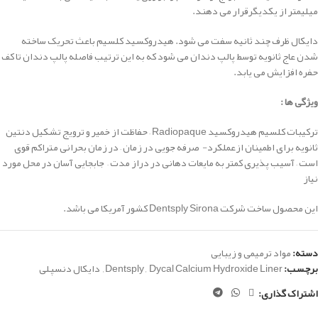
میلیمتر از یکدیگرقرار می دهند.
دایکال ظرف چند ثانیه سفت می شود. هیدروکسید کلسیم باعث تحریک ساخته
شدن عاج ثانویه توسط پالپ دندان می شود که به این ترتیب فاصله پالپ دندان تا کف
حفره افزایش می یابد.
ویژگی ها :
ترکیبات کلسیم هیدروکسید Radiopaque –
حفاظت از خمیر و ترویج تشکیل دنتین
ثانویه برای اطمینان ازعملکرد-
صرفه جویی در زمان – در زمان بحرانی متراکم قوی
است –
آسیب پذیری کمتر به مایعات دهانی در دراز مدت –
جابجایی آسان در محل مورد
نیاز
این محصول ساخت شرکت
Dentsply Sirona
کشور آمریکا می باشد.
دسته:
مواد ترمیمی و زیبایی
برچسب:
Dycal Calcium Hydroxide Liner
,
Dentsply
,
دایکال دنسپلی
اشتراک گذاری: