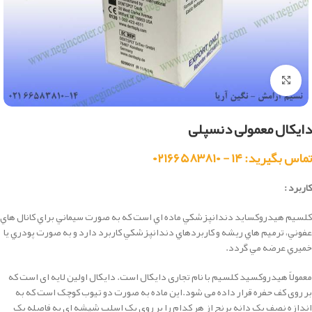
بزرگنمایی تصویر
دایکال معمولی دنسپلی
تماس بگیرید: ۱۴ - ۰۲۱۶۶۵۸۳۸۱۰
کاربرد :
كلسيم هيدروكسايد دندانپزشكي ماده اي است كه به صورت سيماني براي كانال هاي
عفوني، ترميم هاي ريشه و كاربردهاي دندانپزشكي كاربرد دارد و به صورت پودري يا
خميري عرضه مي گردد.
معمولاً هیدروکسید کلسیم با نام تجاری دایکال است. دایکال اولین لایه ای است که
بر روی کف حفره قرار داده می شود.این ماده به صورت دو تیوب کوچک است که به
اندازه نصف یک دانه برنج از هر کدام را بر روی یک اسلب شیشه ای به فاصله یک