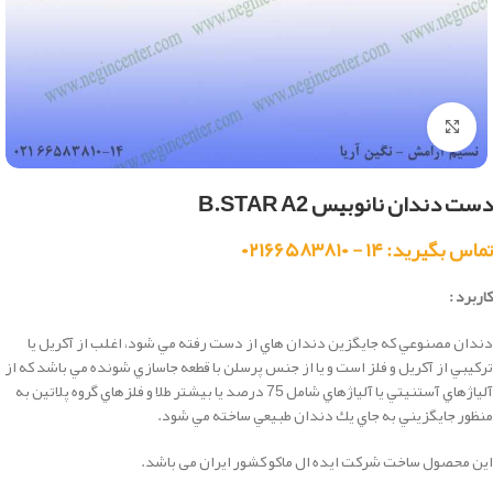
بزرگنمایی تصویر
دست دندان نانوبیس B.STAR A2
تماس بگیرید: ۱۴ - ۰۲۱۶۶۵۸۳۸۱۰
کاربرد :
دندان مصنوعي كه جايگزين دندان هاي از دست رفته مي شود، اغلب از آكريل يا
تركيبي از آكريل و فلز است و يا از جنس پرسلن با قطعه جاسازي شونده مي باشد كه از
آلياژهاي آستنيتي يا آلياژهاي شامل 75 درصد يا بيشتر طلا و فلزهاي گروه پلاتين به
منظور جايگزيني به جاي يك دندان طبيعي ساخته مي شود.
این محصول ساخت شرکت ایده ال ماکو کشور ایران می باشد.