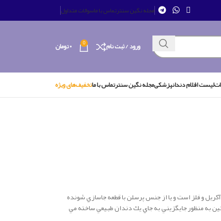
مجله نگین سنتر
تماس با ما
سوالات متداول
0
ورود / ثبت نام
۰
تومان
ات
لیست اقلام دندانپزشکی
مجله نگین سنتر
تماس با ما
تخفیف‌های ویژه
كريل و فلز است و يا از جنس پرسلن با قطعه جاسازي شونده
د يا بيشتر طلا و فلزهاي گروه پلاتين به منظور جايگزيني به جاي يك دندان طبيعي ساخته مي