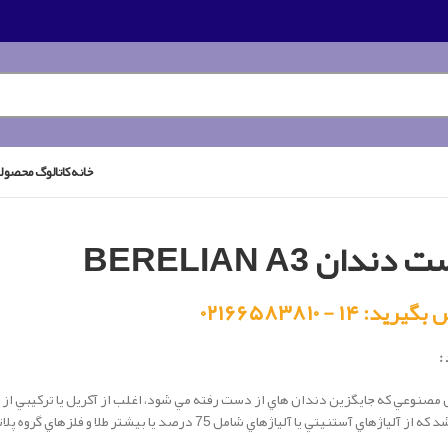
خانه
کاتالوگ محصول
دندان BERELIAN A3
رید: ۱۴ - ۰۲۱۶۶۵۸۳۸۱۰
:
مصنوعي كه جايگزين دندان هاي از دست رفته مي شود، اغلب از آكريل يا تركيبي از آ
مي باشد كه از آلياژهاي آستنيتي يا آلياژهاي شامل 75 درص