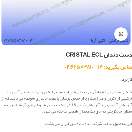
بزرگنمایی تصویر
دست دندان CRISTAL ECL
تماس بگیرید: ۱۴ - ۰۲۱۶۶۵۸۳۸۱۰
کاربرد :
دندان مصنوعي كه جايگزين دندان هاي از دست رفته مي شود، اغلب از آكريل يا
تركيبي از آكريل و فلز است و يا از جنس پرسلن با قطعه جاسازي شونده مي باشد كه از
آلياژهاي آستنيتي يا آلياژهاي شامل 75 درصد يا بيشتر طلا و فلزهاي گروه پلاتين به
منظور جايگزيني به جاي يك دندان طبيعي ساخته مي شود.
این محصول ساخت شرکت بتادنت کشور ایران می باشد.