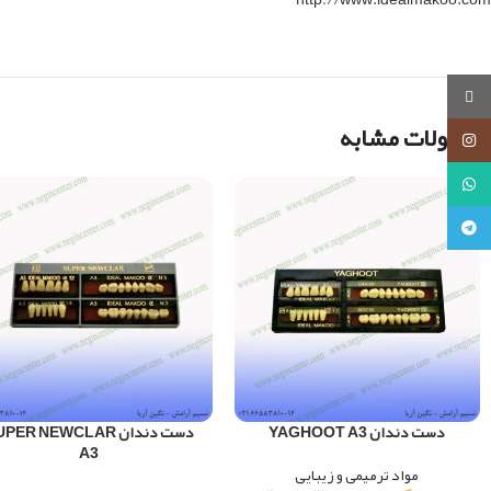
روبیکا
محصولات مشابه
اینستاگرام
واتساپ
تلگرام
دست دندان YAGHOOT A3
دست دندان PER NEWCLAR
A3
مواد ترمیمی و زیبایی