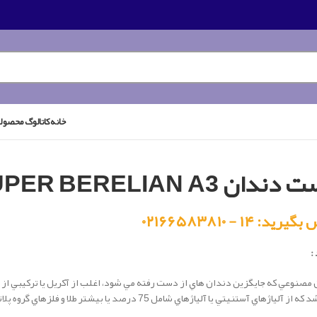
خانه
کاتالوگ محصول
ندان SUPER BERELIAN A3
رید: ۱۴ - ۰۲۱۶۶۵۸۳۸۱۰
:
مصنوعي كه جايگزين دندان هاي از دست رفته مي شود، اغلب از آكريل يا تركيبي از آ
مي باشد كه از آلياژهاي آستنيتي يا آلياژهاي شامل 75 درص