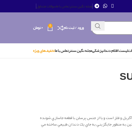
مجله نگین سنتر
تماس با ما
سوالات متداول
0
ورود / ثبت نام
۰
تومان
ات
لیست اقلام دندانپزشکی
مجله نگین سنتر
تماس با ما
تخفیف‌های ویژه
كريل و فلز است و يا از جنس پرسلن با قطعه جاسازي شونده
د يا بيشتر طلا و فلزهاي گروه پلاتين به منظور جايگزيني به جاي يك دندان طبيعي ساخته مي