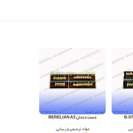
دست دندان BERELIAN A3
دست دندان APPLE A3
یی
مواد ترمیمی و زیبایی
مواد ترمیم