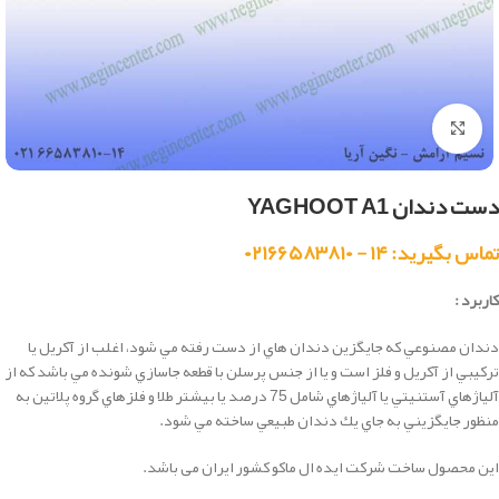
بزرگنمایی تصویر
دست دندان YAGHOOT A1
تماس بگیرید: ۱۴ - ۰۲۱۶۶۵۸۳۸۱۰
کاربرد :
دندان مصنوعي كه جايگزين دندان هاي از دست رفته مي شود، اغلب از آكريل يا
تركيبي از آكريل و فلز است و يا از جنس پرسلن با قطعه جاسازي شونده مي باشد كه از
آلياژهاي آستنيتي يا آلياژهاي شامل 75 درصد يا بيشتر طلا و فلزهاي گروه پلاتين به
منظور جايگزيني به جاي يك دندان طبيعي ساخته مي شود.
این محصول ساخت شرکت ایده ال ماکو کشور ایران می باشد.