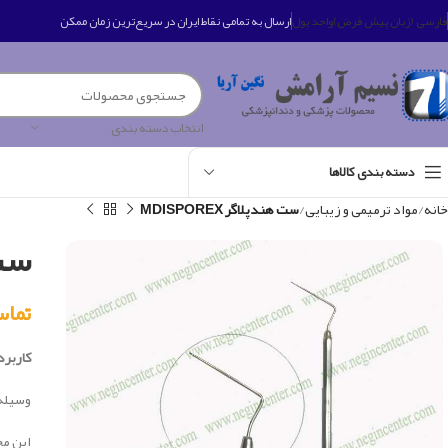
فارسی (زبان پیش فرض)
واحد پول
ارسال به تمامی نقاط ایران در سریع‌ترین زمان ممکن
انتخاب دسته بندی
دسته بندی کالاها
خانه
مواد ترمیمی و زیبایی
ست هندپلاگر MDISPOREX
ست ه
تماس بگی
کاربرد 
وسيله 
این م