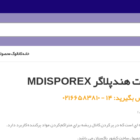
خانه
کاتالوگ محصول
ندپلاگر MDISPOREX
رید: ۱۴ - ۰۲۱۶۶۵۸۳۸۱۰
:
اي است كه در پر كردن كانال ريشه براي متراكم كردن مواد پركننده كاربرد دارد.
حصول ساخت کشور پاکستان می باشد.