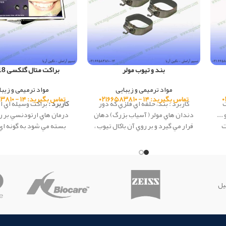
بند و تیوب مولر
براکت متال گلکسی MBT18
مواد ترمیمی و زیبایی
مواد ترمیمی و زیبا
تماس بگیرید: ۱۴ - ۰۲۱۶۶۵۸۳۸۱۰
تماس بگیرید: ۱۴ - ۰۲۱۶۶۵۸۳۸۱۰
ت
کاربرد : بند، حلقه اي فلزي که دور
کاربرد :
براكت وسيله اي ا
...
دندان هاي مولر ( آسیاب بزرگ) دهان
درمان هاي ارتودنسي بر ر
ت
قرار مي گيرد و بر روي آن باکال تيوب ،
بسته مي شود به گونه اي
د.
براکت، هوک و... قرار داده مي شود.
بتواند بر روي دندان اعمال
Creativ
تیوپ، حلقه اي فلزي که دور دندان
هاي عقبي دهان قرار مي گيرد و بر روي
چین است.
آن باکال تيوب ، براکت، هوک و... قرار
داده مي شود. این محصول ساخت
یل
شرکت Creative کشور چین می باشد.