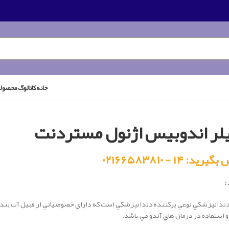
خانه
کاتالوگ محصول
لر اندوبیس اژنول مستردنت
رید: ۱۴ - ۰۲۱۶۶۵۸۳۸۱۰
:
دندانپزشكي نوعي پركننده دندانپزشكي است كه داراي خصوصياتي از قبيل آب بند
 استفاده در درمان هاي آندو مي باشد.