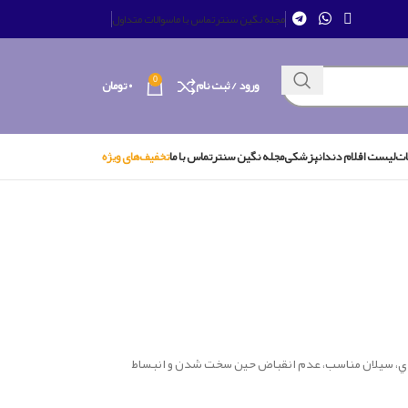
مجله نگین سنتر
تماس با ما
سوالات متداول
0
ورود / ثبت نام
۰
تومان
ات
لیست اقلام دندانپزشکی
مجله نگین سنتر
تماس با ما
تخفیف‌های ویژه
ي، سيلان مناسب، عدم انقباض حين سخت شدن و انبساط