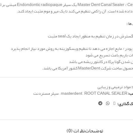
داده شده است.
آن را کمی تنظیم می کند تا یک مهر و موم مثبت ایجاد کند.
ها :
سترش
در زمان تنظیم به منظور ایجاد یک seal مثبت
ه پودر / مایع اجازه می دهد تا تنظیم ویسکوزیته به روش مورد نیاز
انجام پذیرد
ات باریم باعث تسریع می شود
ن شدن گوتا پرکا در کانتور ریشه می باشد
خت شرکت MasterDent کشور آمریکا می باشد.
مواد ترمیمی و زیبایی
ب:
ROOT CANAL SEALER
,
masterdent
,
سیلر مستردنت
ک گذاری:
توضیحات
نظرات (0)