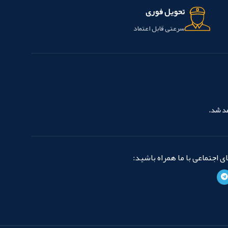
تحویل فوری
انقباض تنظیم می کند.
AH Plus
همچنین قابلیت سازگاری زیستی
سرعتی قابل اعتماد
خوب، رادیواکتیو، پایداری رنگ و
سهولت حذف را فراهم می سازد و
سریع و آسان است.
AH Plus Intro
Package شامل موارد زیر است:
1
لوله پاستا A :میلی لیتر 4ml
1 لوله
پاستا B :میلی لیتر 4ml
این محصول
ساخت شرکت DENTSPLY کشور
هد شد.
سوئیس می باشد.
 اجتماعی با ما همراه باشید: