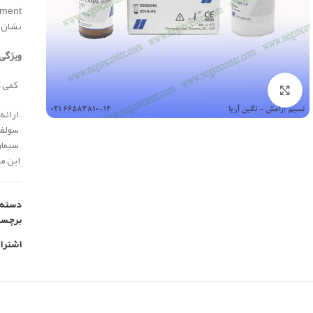
نشان 
ویژگی 
– کمی
گ
بزرگنمایی تصویر
– ارائ
– سولف
– سیما
این محصول سا
دسته:
برچس
اشترا