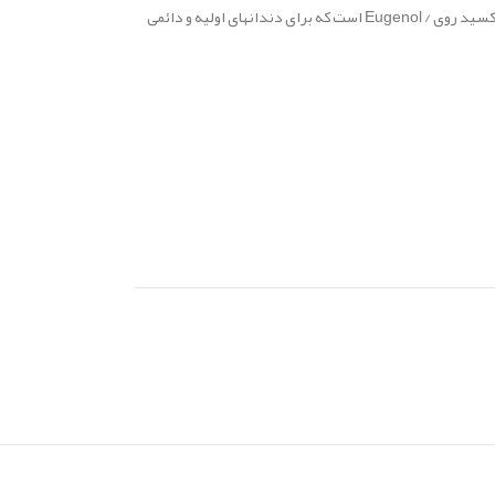
Master Dent Canal Sealer / Cement یک سیلر Endondontic radiopaque مبتنی بر اکسید روی / Eugenol است که برای دندانهای اولیه و دائمی