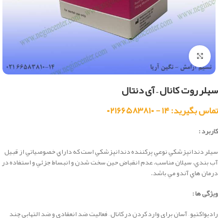
بزرگنمایی تصویر
سیلر روت کانال – آی دنتال
تماس بگیرید: ۱۴ - ۰۲۱۶۶۵۸۳۸۱۰
کاربرد :
سيلر دندانپزشكي نوعي پركننده دندانپزشكي است كه داراي خصوصياتي از قبيل
آب بندي، سيلان مناسب، عدم انقباض حين سخت شدن و انبساط جزئي و استفاده در
درمان هاي آندو مي باشد.
ویژگی ها :
رادیواکتیو
–
آسان برای وارد کردن در کانال –
فعالیت ضد انعقادی و ضد التهابی چند