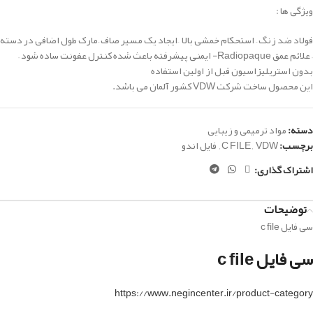
ویژگی ها :
فولاد ضد زنگ –
استحکام خمشی بالا
–
ایجاد یک مسیر صاف
–
مارک طول اضافی در دسته
–
علائم عمق Radiopaque- ایمنی پیشرفته باعث شده کنترل عفونت ساده شود –
بدون استریلیزاسیون قبل از اولین استفاده
این محصول ساخت شرکت VDW کشور آلمان می باشد.
دسته:
مواد ترمیمی و زیبایی
برچسب:
VDW
,
C FILE
,
فایل اندو
اشتراک گذاری:
توضیحات
سی فایل c file
سی فایل c file
https://www.negincenter.ir/product-category