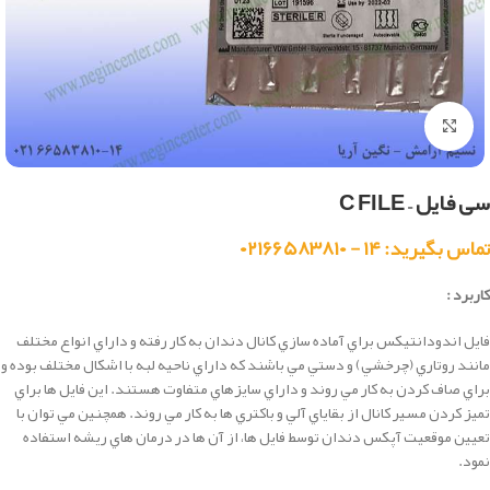
بزرگنمایی تصویر
سی فایل – C FILE
تماس بگیرید: ۱۴ - ۰۲۱۶۶۵۸۳۸۱۰
کاربرد :
فايل اندودانتيكس براي آماده سازي كانال دندان به كار رفته و داراي انواع مختلف
مانند روتاري (چرخشي) و دستي مي باشند كه داراي ناحيه لبه با اشكال مختلف بوده و
براي صاف كردن به كار مي روند و داراي سايزهاي متفاوت هستند. اين فايل ها براي
تميز كردن مسير كانال از بقاياي آلي و باكتري ها به كار مي روند. همچنين مي توان با
تعيين موقعيت آپكس دندان توسط فايل ها، از آن ها در درمان هاي ريشه استفاده
نمود.