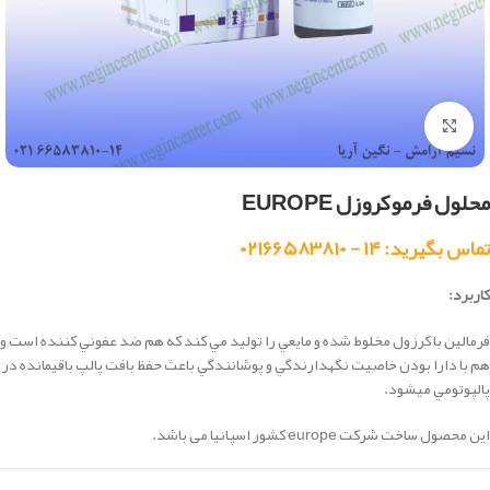
بزرگنمایی تصویر
محلول فرموکروزل EUROPE
تماس بگیرید: ۱۴ - ۰۲۱۶۶۵۸۳۸۱۰
كاربرد:
فرمالين با كرزول مخلوط شده و مايعي را توليد مي كند كه هم ضد عفوني كننده است و
هم با دارا بودن خاصيت نگهدارندگي و پوشانندگي باعث حفظ بافت پالپ باقيمانده در
پالپوتومي ميشود.
این محصول ساخت شرکت europe کشور اسپانیا می باشد.