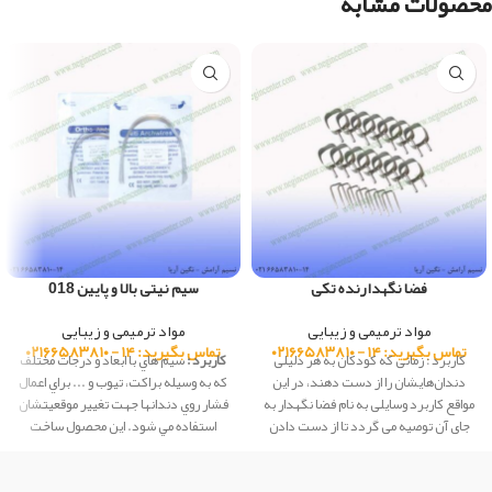
محصولات مشابه
فضا نگهدارنده تکی
سیم نیتی بالا و پایین 018
مواد ترمیمی و زیبایی
مواد ترمیمی و زیبایی
تماس بگیرید: ۱۴ - ۰۲۱۶۶۵۸۳۸۱۰
تماس بگیرید: ۱۴ - ۰۲۱۶۶۵۸۳۸۱۰
کاربرد : زمانی که كودكان به هر دلیلی
کاربرد :
سيم هاي با ابعاد و درجات مختلف
دندان‌هایشان را از دست دهند، در این
كه به وسيله براكت، تيوب و ... براي اعمال
مواقع كاربرد وسایلی به نام فضا نگهدار به
فشار روي دندانها جهت تغيير موقعيتشان
جای آن توصیه می ‌گردد تا از دست دادن
استفاده مي شود. این محصول ساخت
فضا برای رویش دندان ‌های دایمی واقع در
شرکت Creative کشور چین می باشد.
زیر آن ها و نهایتا مشكلات ارتودنسی در
آینده جلوگیری شود.