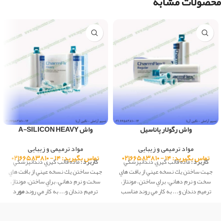
محصولات مشابه
واش رگولار پاناسیل
واش A-SILICON HEAVY
مواد ترمیمی و زیبایی
مواد ترمیمی و زیبایی
تماس بگیرید: ۱۴ - ۰۲۱۶۶۵۸۳۸۱۰
تماس بگیرید: ۱۴ - ۰۲۱۶۶۵۸۳۸۱۰
کاربرد :
ماده قالب گيري دندانپزشكي
کاربرد :
ماده قالب گيري دندانپزشكي
جهت ساختن يك نسخه عيني از بافت هاي
جهت ساختن يك نسخه عيني از بافت هاي
سخت و نرم دهاني، براي ساختن، مونتاژ،
سخت و نرم دهاني، براي ساختن، مونتاژ،
ترميم دندان و... به كار مي روند مناسب
ترميم دندان و... به كار مي روند
مورد
برای قالبگیری یک مرحله ای
ویژگی ها :
استفاده :
قالبگیری یک مرحله ای
زمان کار:
هیدرولیک اولیه استثنایی
ویسکوزیته
1 دقیقه 30 ثانیه
زمان تنظیم در دهان:
4
متوسط
جریان چابکی خوب با تیکستروپیک
دقیقه 30 ثانیه
این محصول ساخت شرکت