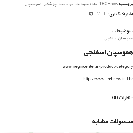
برچسب:
TECHnew
,
ماده همودنت
,
مواد دندانپزشکی
,
هموسفپان
اشتراک گذاری:
توضیحات
هموسپان اسفنجی
هموسپان اسفنجی
www.negincenter.ir/product-category
http://www.technew.ind.br
نظرات (0)
محصولات مشابه