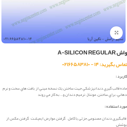
بزرگنمایی تصویر
واش A-SILICON REGULAR
تماس بگیرید: ۱۴ - ۰۲۱۶۶۵۸۳۸۱۰
کاربرد :
ماده قالب گيري دندانپزشكي جهت ساختن يك نسخه عيني از بافت هاي سخت و نرم
دهاني، براي ساختن، مونتاژ، ترميم دندان و… به كار مي روند
مورد استفاده :
قالبگیری دندان مصنوعی جزئی یا کامل –
گرفتن عوارض ایمپلنت –
گرفتن عکس از
پوشش