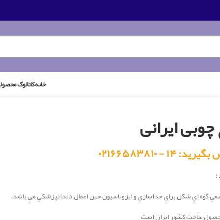
خانه
کاتالوگ محصول
چوبی ایرانی
رید: ۱۴ - ۰۲۱۶۶۵۸۳۸۱۰
:
مي گوه اي شکل براي جداسازي و ايزولاسيون حين اعمال دندانپزشكي مي باشد.
حصول ساخت کشور ایران است