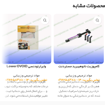
محصولات مشابه
کامپوزیت نانوهیبرید مستردنت
وایرارتودنسی Lower OVOID
مواد ترمیمی و زیبایی
مواد ترمیمی و زیبایی
تماس بگیرید: ۱۴ - ۰۲۱۶۶۵۸۳۸۱۰
تماس بگیرید: ۱۴ - ۰۲۱۶۶۵۸۳۸۱۰
کاربرد :
كامپوزيت دندانپزشكي ماده ي
کاربرد :
وایرهای ارتودنسی با ابعاد و
هم رنگ پر کردگي دندان که از رزين و
درجات مختلف كه به وسيله براكت، تيوب
ذرات ريز شيشه و يا سراميک تشکيل
و ... براي اعمال فشار روي دندانها جهت
شده، كه در دندانپزشكي به عنوان ماده
تغيير موقعيتشان استفاده مي شود. این
ترميمي، در ساخت دندان مصنوعي،
محصول ساخت شرکت OS کشور آمریکا
چسب دندان و... استفاده مي گردد و با
می باشد.