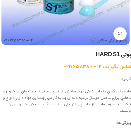
بزرگنمایی تصویر
پوتی HARD S1
تماس بگیرید: ۱۴ - ۰۲۱۶۶۵۸۳۸۱۰
کاربرد :
ماده قالب گيري دندانپزشكي جهت ساختن يك نسخه عيني از بافت هاي سخت و نرم
دهاني، براي ساختن، مونتاژ، ترميم دندان و… به كار مي روند.اين مواد داراي انواع و
تركيبات متفاوت مانند آلژينات، پلي اتر، پلي سولفيد، آگار، سيليكون دار و … مي
باشند.
ویژگی ها :