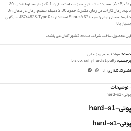
رنگ (A / B): سفید / خاکستری سبز ضخامت خطی: <0.1٪ زمان مخلوط شدن: 30
ثانیه.
زمان کار (شامل زمان مکش): حدود
2:00 دقیقه
تنظیم – زمان در دهان: <3
دقیقه –
سختی نهایی: تقریبا
67 Shore A استاندارد: ISO 4823، Type 0، سازگاری
بسیار بالا
این محصول ساخت شرکت
bisico
کشور آلمان می باشد.
دسته:
مواد ترمیمی و زیبایی
برچسب:
suhy hard s1 putty
,
bisico
اشتراک گذاری:
توضیحات
پوتی-hard-s1
پوتی-hard-s1
پوتی-hard-s1