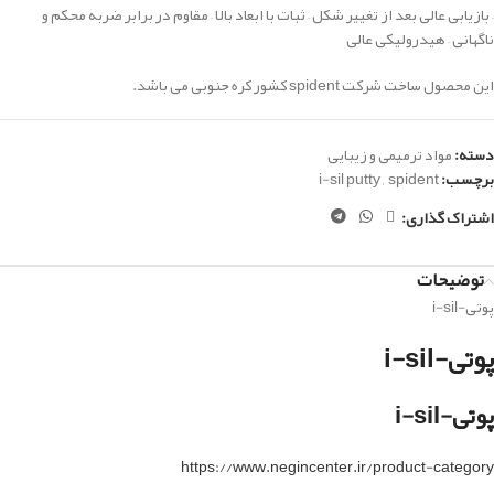
– بازیابی عالی بعد از تغییر شکل
– ثبات با ابعاد بالا
– مقاوم در برابر ضربه محکم و
ناگهانی
– هیدرولیکی عالی
این محصول ساخت شرکت
spident
کشور کره جنوبی می باشد.
دسته:
مواد ترمیمی و زیبایی
برچسب:
spident
,
i-sil putty
اشتراک گذاری:
توضیحات
پوتی-i-sil
پوتی-i-sil
پوتی-i-sil
https://www.negincenter.ir/product-category