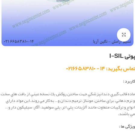
بزرگنمایی تصویر
پوتی I-SIL
تماس بگیرید: ۱۴ - ۰۲۱۶۶۵۸۳۸۱۰
کاربرد :
ماده قالب گيري دندانپزشكي جهت ساختن روکش يك نسخه عيني از بافت هاي سخت
و نرم دهاني، براي ساختن، مونتاژ، ترميم دندان و… به كار مي روند.اين مواد داراي
انواع و تركيبات متفاوت مانند آلژينات، پلي اتر، پلي سولفيد، آگار، سيليكون دار و …
مي باشند.
ویژگی ها :