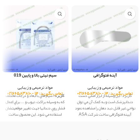
آینه فتوگرافی
سیم نیتی بالا و پایین 019
مواد ترمیمی و زیبایی
مواد ترمیمی و زیبایی
تماس بگیرید: ۱۴ - ۰۲۱۶۶۵۸۳۸۱۰
تماس بگیرید: ۱۴ - ۰۲۱۶۶۵۸۳۸۱۰
کاربرد : اين وسيله از ابزار اصلي دست
کاربرد :
سيم هاي با ابعاد و درجات مختلف
دندانپزشک است و به کمک آن مي توان
كه به وسيله براكت، تيوب و ... براي اعمال
نواحي غير قابل ديد دهان را مشاهده نمود
فشار روي دندانها جهت تغيير موقعيتشان
آیینه فتوگرافی ساخت شرکت ASA
استفاده مي شود. این محصول ساخت
dental کشور ایتالیا
شرکت Creative کشور چین می باشد.