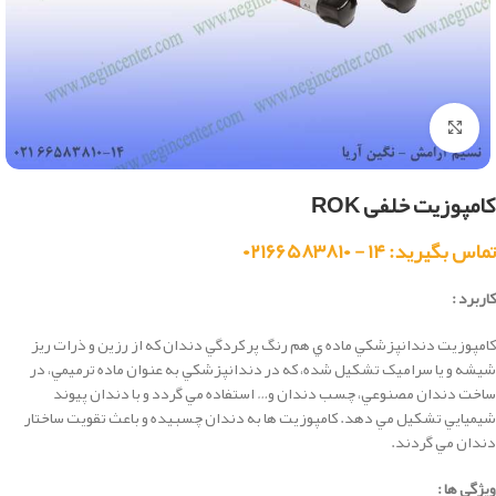
بزرگنمایی تصویر
کامپوزیت خلفی ROK
تماس بگیرید: ۱۴ - ۰۲۱۶۶۵۸۳۸۱۰
کاربرد :
كامپوزيت دندانپزشكي ماده ي هم رنگ پر کردگي دندان که از رزين و ذرات ريز
شيشه و يا سراميک تشکيل شده، كه در دندانپزشكي به عنوان ماده ترميمي، در
ساخت دندان مصنوعي، چسب دندان و… استفاده مي گردد و با دندان پيوند
شيميايي تشکيل مي دهد. كامپوزيت ها به دندان چسبيده و باعث تقويت ساختار
دندان مي گردند.
ویژگی ها :