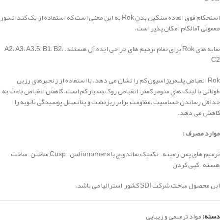
استحکام فوق العاده سنگین بدن Rok به این معنی است که استفاده از یک کندانسور
معمولی آمالگام امکان پذیر است.
سایه های Rok برای تمام ترمیم های جراحی ایده آل هستند.
A2، A3، A3.5، B1، B2،
C2
Rok انقباض پلیمریزاسیون کم را نشان می دهد.
با استفاده از زنجیرهای رزین
طولانی با لینک های منومر کمتر، انقباض روک بسیار کم است.
کاهش انقباض باعث به
حداقل رساندن حساسیت ،مقاومت
برابر ریزنشت و پتانسیل پوسیدگی ثانویه را
کاهش می دهد.
موارد مصرف :
ترمیم های پس زمینه –
تکنیک ساندویچ با ionomers لس –
Cusp ساختن
–
ساخت
هسته –
کپی کردن
این محصول ساخت شرکت SDI کشور استرالیا می باشد.
دسته:
مواد ترمیمی و زیبایی