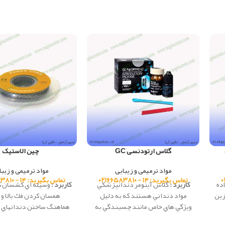
گلاس ارتودنسی GC
چین الاستیک
مواد ترمیمی و زیبایی
مواد ترمیمی و زیبا
تماس بگیرید: ۱۴ - ۰۲۱۶۶۵۸۳۸۱۰
تماس بگیرید: ۱۴ - ۰۲۱۶۶۵۸۳۸۱۰
ده
کاربرد :
گلاس آينومر دندانپزشكي
کاربرد :
وسيله اي كشسان كه
زين
مواد دنداني هستند كه به دليل
همسان كردن فك بالا و پ
وي‍‍ژگي هاي خاص مانند چسبندگي به
هماهنگ ساختن دندانهاي رد
به
فلزات، سازگاري حرارتي با ميناي
پايين با يكديگر و از بين 