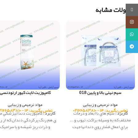
محصولات مشابه
روبیکا
اینستاگرام
واتساپ
تلگرام
سیم نیتی بالا و پایین 018
کامپوزیت لایت کیور ارتودنسی
مواد ترمیمی و زیبایی
مواد ترمیمی و زیبایی
تماس بگیرید: ۱۴ - ۰۲۱۶۶۵۸۳۸۱۰
تماس بگیرید: ۱۴ - ۰۲۱۶۶۵۸۳۸۱۰
کاربرد :
سيم هاي با ابعاد و درجات
کاربرد :
كامپوزيت دندانپزشكي ما
مختلف كه به وسيله براكت، تيوب و ...
ي هم رنگ پر کردگي دندان که از ر
براي اعمال فشار روي دندانها جهت
و ذرات ريز شيشه و يا سراميک
تغيير موقعيتشان استفاده مي شود.
تشکيل شده، كه در دندانپزشكي 