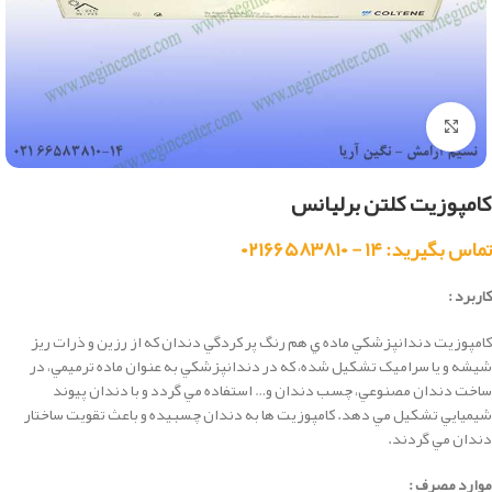
بزرگنمایی تصویر
کامپوزیت کلتن برلیانس
تماس بگیرید: ۱۴ - ۰۲۱۶۶۵۸۳۸۱۰
کاربرد :
كامپوزيت دندانپزشكي ماده ي هم رنگ پر کردگي دندان که از رزين و ذرات ريز
شيشه و يا سراميک تشکيل شده، كه در دندانپزشكي به عنوان ماده ترميمي، در
ساخت دندان مصنوعي، چسب دندان و… استفاده مي گردد و با دندان پيوند
شيميايي تشکيل مي دهد. كامپوزيت ها به دندان چسبيده و باعث تقويت ساختار
دندان مي گردند.
موارد مصرف :