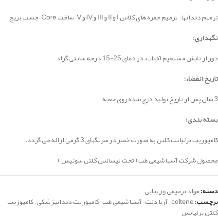
ترمیم دندانها – ترمیم حفره های کلاس I و II و III و IV و V – ساخت Core – چسب بریچ
نگهداری:
دور از تابش مستقیم آفتاب، در دمای 25-15 درجه سانتی گراد
تاریخ انقضاء:
3 سال پس از تاریخ تولید درج شده روی جعبه
بسته بندی:
کامپوزیت برلیانت کلتن به صورت خمیر در سرنگهای 3 گرمی ارائه می گردد.
محصول شرکت آسیا شیمی طب ( تحت لیسانس کلتن سوئیس )
دسته:
مواد ترمیمی و زیبایی
برچسب:
coltene
,
آریا دنت
,
آسیا شیمی طب
,
کامپوزیت دندانپزشکی
,
کامپوزیت
کلتن برلیانس