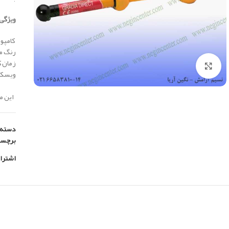
ویژگی 
کامپوز
رنگ من
زمان ک
بزرگنمایی تصویر
ویسکو
این محصول
دسته:
برچس
اشترا