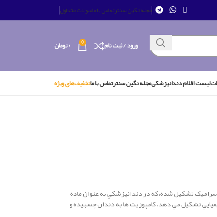
مجله نگین سنتر
تماس با ما
سوالات متداول
0
ورود / ثبت نام
۰
تومان
ات
لیست اقلام دندانپزشکی
مجله نگین سنتر
تماس با ما
تخفیف‌های ویژه
ا سراميک تشکيل شده، كه در دندانپزشكي به عنوان ماده
ميايي تشکيل مي دهد. كامپوزيت ها به دندان چسبيده و