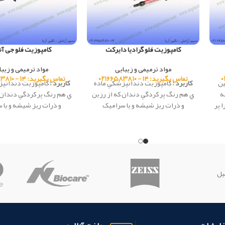
کامپوزیت فلو گرادیا دایرکت
کامپوزیت فلو جی آن
مواد ترمیمی و زیبایی
مواد ترمیمی و زیبا
تماس بگیرید: ۱۴ - ۰۲۱۶۶۵۸۳۸۱۰
تماس بگیرید: ۱۴ - ۰۲۱۶۶۵۸۳۸۱۰
ين
کاربرد :
كامپوزيت دندانپزشكي ماده
کاربرد :
كامپوزيت دندانپز
ه
ي هم رنگ پر کردگي دندان که از رزين
ي هم رنگ پر کردگي دندان 
 پر
و ذرات ريز شيشه و يا سراميک
و ذرات ريز شيشه و يا 
ت
تشکيل شده، كه در دندانپزشكي به
تشکيل شده، كه در دندان
عنوان ماده ترميمي، در ساخت دندان
عنوان ماده ترميمي، در س
مصنوعي، چسب دندان و... استفاده
مصنوعي، چسب دندان و...
مي گردد و با دندان پيوند شيميايي
مي گردد و با دندان پيوند
تشکيل مي دهد. كامپوزيت ها به
تشکيل مي دهد. كامپوزي
دندان چسبيده و باعث تقويت ساختار
دندان چسبيده و باعث تقو
یل
دندان مي گردند.
طراحی شده برای
دندان مي گردند.
ویژگی ها 
استفاده در ترکیب با GRADIA
DIRECT
ویژگی ها :
رادیواپاک -
Universal Flo است.
برای 
استفاده
به عنوان یک سیلانت -
پلی
حفره های کوچک، استفاده