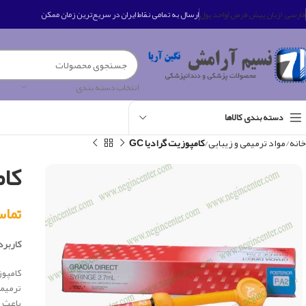
فارسی (زبان پیش فرض)
واحد پول
ارسال به تمامی نقاط ایران در سریع‌ترین زمان ممکن
انتخاب دسته بندی
دسته بندی کالاها
خانه
مواد ترمیمی و زیبایی
کامپوزیت گرادیا GC
کام
تماس بگی
کاربرد 
كامپوز
ترميم
باعث ت