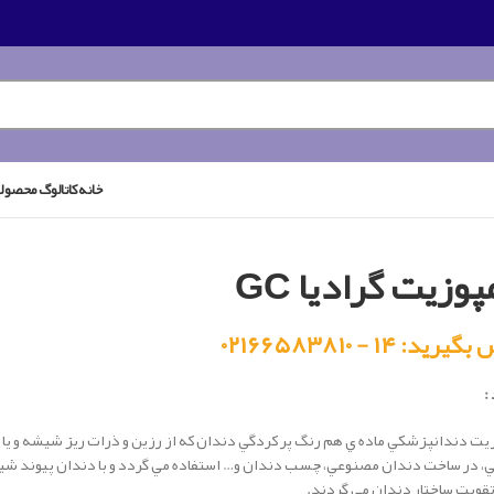
خانه
کاتالوگ محصول
پوزیت گرادیا GC
رید: ۱۴ - ۰۲۱۶۶۵۸۳۸۱۰
:
يت دندانپزشكي ماده ي هم رنگ پر کردگي دندان که از رزين و ذرات ريز شيشه و ي
ي، در ساخت دندان مصنوعي، چسب دندان و… استفاده مي گردد و با دندان پيوند شي
قويت ساختار دندان مي گردند.