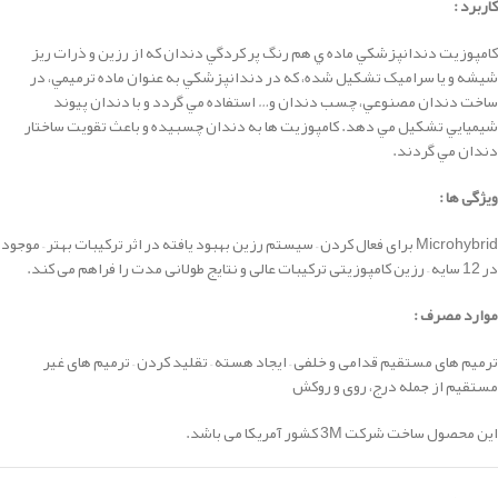
کاربرد :
كامپوزيت دندانپزشكي ماده ي هم رنگ پر کردگي دندان که از رزين و ذرات ريز
شيشه و يا سراميک تشکيل شده، كه در دندانپزشكي به عنوان ماده ترميمي، در
ساخت دندان مصنوعي، چسب دندان و… استفاده مي گردد و با دندان پيوند
شيميايي تشکيل مي دهد. كامپوزيت ها به دندان چسبيده و باعث تقويت ساختار
دندان مي گردند.
ویژگی ها :
Microhybrid برای فعال کردن – سیستم رزین بهبود یافته در اثر ترکیبات بهتر –
موجود
در 12 سایه –
رزین کامپوزیتی ترکیبات عالی و نتایج طولانی مدت را فراهم می کند.
موارد مصرف :
ترمیم های مستقیم قدامی و خلفی –
ایجاد هسته –
تقلید کردن –
ترمیم های غیر
مستقیم از جمله درج، روی و روکش
این محصول ساخت شرکت 3M کشور آمریکا می باشد.