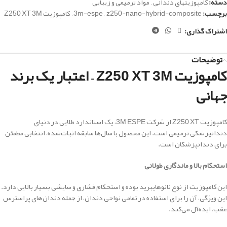
دسته:
کامپوزیتهای دندانی
,
مواد ترمیمی و زیبایی
برچسب:
z250-nano-hybrid-composite
,
3m-espe
,
کامپوزیت Z250 XT 3M
اشتراک گذاری:
توضیحات
کامپوزیت Z250 XT 3M – اعتبار یک برند
جهانی
کامپوزیت Z250 XT از شرکت 3M ESPE، یک استاندارد طلایی در دنیای
دندانپزشکی ترمیمی است. این محصول با سال‌ها سابقه اثبات‌شده، انتخابی مطمئن
برای دندانپزشکان است.
استحکام بالا و ماندگاری طولانی
این کامپوزیت از نوع نانوهایبرید بوده و استحکام فشاری و سایشی بسیار بالایی دارد.
این ویژگی، آن را برای استفاده در تمامی نواحی دندان، از جمله دندان‌های پراسترس
عقب، ایده‌آل می‌کند.