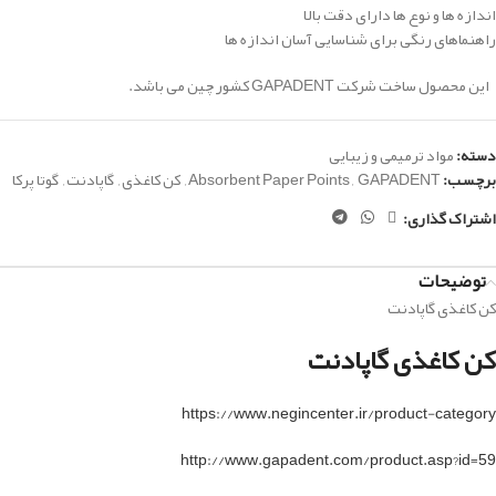
اندازه ها و نوع ها دارای دقت بالا
راهنماهای رنگی برای شناسایی آسان اندازه ها
این محصول ساخت شرکت GAPADENT کشور چین می باشد.
دسته:
مواد ترمیمی و زیبایی
برچسب:
GAPADENT
,
Absorbent Paper Points
,
کن کاغذی
,
گاپادنت
,
گوتا پرکا
اشتراک گذاری:
توضیحات
کن کاغذی گاپادنت
کن کاغذی گاپادنت
https://www.negincenter.ir/product-category
http://www.gapadent.com/product.asp?id=59