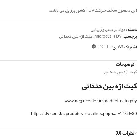
این محصول ساخت شرکت TDV کشور برزیل می باشد.
دسته:
مواد ترمیمی و زیبایی
برچسب:
TDV
,
microcut
,
کیت ارّه بین دندانی
اشتراک گذاری:
توضیحات
کیت ارّه بین دندانی
کیت ارّه بین دندانی
www.negincenter.ir/product-category
http://tdv.com.br/produtos_detalhes.php?cat=14&id=90
نظرات (0)