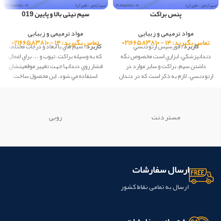
پنس براکت
سیم نیتی بالا و پایین 019
مواد ترمیمی و زیبایی
مواد ترمیمی و زیبایی
تماس بگیرید: ۱۴ - ۰۲۱۶۶۵۸۳۸۱۰
تماس بگیرید: ۱۴ - ۰۲۱۶۶۵۸۳۸۱۰
کاربرد :
فورسپس ارتودنسي
کاربرد :
سيم هاي با ابعاد و درجات مختلف
دندانپزشكي، ابزاري است مخصوص نگه
كه به وسيله براكت، تيوب و ... براي اعمال
داشتن سيم، براکت و ساير موارد در
فشار روي دندانها جهت تغيير موقعيتشان
ارتودنسي. لازم به ذکر است که در دندان
استفاده مي شود. این محصول ساخت
پزشکي فورسپس هاي مختلفي استفاده
شرکت Creative کشور چین می باشد.
مي شود. این محصول ساخت شرکت
creative کشور چین می باشد.
مستر دنت
روبی
ارسال سفارشات
ارسال به تمامی نقاط کشور