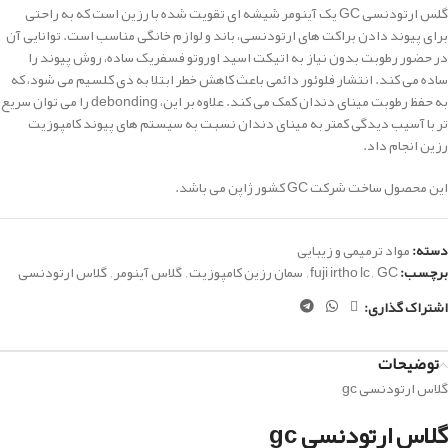
گلس ارتودنسی GC یک آینومر شیشه ای تقویت شده با رزین است که به راحتی
برای پیوند دادن براکت های ارتودنسی، باند و لوازم خانگی مناسب است.
توانایی آن
در حضور رطوبت بدون نیاز به اتیکت اسید اوروتو فسفریک ساده، روش پیوند را
ساده می کند.
انتشار فلوئور دائمی باعث کاهش خطر ابتلا به دی کلسیم می شود، که
به حفظ رطوبت مینای دندان کمک می کند.
علاوه بر این، debonding را می توان سریع
تر با آسیب دیدگی کمتر به مینای دندان نسبت به سیستم های پیوند کامپوزیت
رزین انجام داد.
این محصول ساخت شرکت GC کشور ژاپن می باشد.
دسته:
مواد ترمیمی و زیبایی
برچسب:
GC
,
fuji irtho lc
,
سمان رزین کامپوزیت
,
گلاس آینومر
,
گلاس ارتودنسی
اشتراک گذاری:
توضیحات
گلاس ارتودنسی gc
گلاس ارتودنسی gc