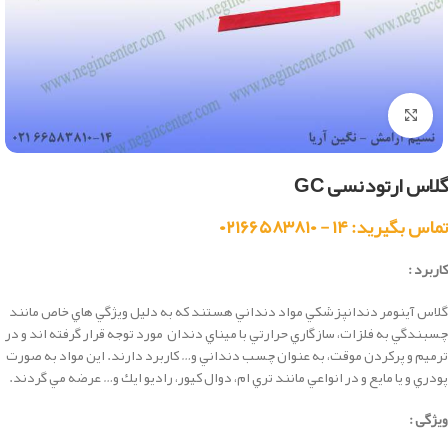
بزرگنمایی تصویر
گلاس ارتودنسی GC
تماس بگیرید: ۱۴ - ۰۲۱۶۶۵۸۳۸۱۰
کاربرد :
گلاس آينومر دندانپزشكي مواد دنداني هستند كه به دليل وي‍‍ژگي هاي خاص مانند
چسبندگي به فلزات، سازگاري حرارتي با ميناي دندان مورد توجه قرار گرفته اند و در
ترميم و پركردن موقت، به عنوان چسب دنداني و… كاربرد دارند. اين مواد به صورت
پودري و يا مايع و در انواعي مانند تري ام، دوال كيور، راديو ايك و… عرضه مي گردند.
ویژگی :