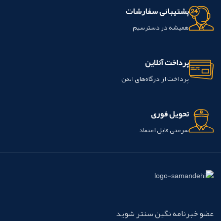
ساخت شرکت Dentsply کشور آمریکا
پشتیبانی سفارشات
انبساط حرارتی:
هماهنگ با ساختار دندان
می باشد.
همیشه در دسترسیم
pH:
خنثی (عدم تحریک پالپ)
مقاومت رطوبتی:
عالی برای محیط‌های
مرطوب
پرداخت آنلاین
پرداخت از درگاه‌های ایمن
تحویل فوری
سرعتی قابل اعتماد
عضو خبرنامه نگین سنتر شوید