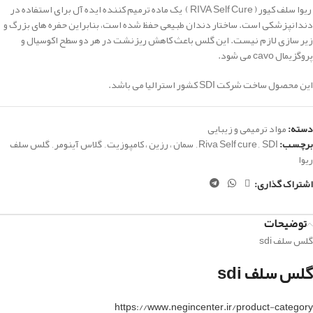
ریوا سلف کیور ( RIVA Self Cure )
یک ماده ترمیم کننده ایده آل برای استفاده در
دندانپزشکی است. ساختار دندان طبیعی حفظ شده است، بنابراین حفره های بزرگ و
زیر سازی لازم نیست. این گلس باعث کاهش ریزنشت در هر دو سطح اکوسیال و
پروگزیمال cavo می شود.
این محصول ساخت شرکت SDI کشور استرالیا می باشد.
دسته:
مواد ترمیمی و زیبایی
برچسب:
SDI
,
Riva Self cure
,
سمان ، رزین ، کامپوزیت
,
گلاس آینومر
,
گلس سلف
ریوا
اشتراک گذاری:
توضیحات
گلس سلف sdi
گلس سلف sdi
https://www.negincenter.ir/product-category