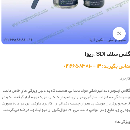
بزرگنمایی تصویر
گلس سلف SDI – ریوا
تماس بگیرید: ۱۴ - ۰۲۱۶۶۵۸۳۸۱۰
کاربرد :
گلاس آينومر دندانپزشكي مواد دنداني هستند كه به دليل وي‍‍ژگي هاي خاص مانند
چسبندگي به فلزات، سازگاري حرارتي با ميناي دندان مورد توجه قرار گرفته اند و در
ترميم و پركردن موقت، به عنوان چسب دنداني و… كاربرد دارند. اين مواد به صورت
پودري و يا مايع و در انواعي مانند تري ام، دوال كيور، راديو ايك و… عرضه مي گردند.
ویژگی ها :