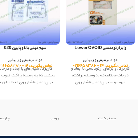
وایرارتودنسی Lower OVOID
سیم نیتی بالا و پایین 020
مواد ترمیمی و زیبایی
مواد ترمیمی و زیبایی
تماس بگیرید: ۱۴ - ۰۲۱۶۶۵۸۳۸۱۰
تماس بگیرید: ۱۴ - ۰۲۱۶۶۵۸۳۸۱۰
کاربرد :
وایرهای ارتودنسی با ابعاد و
کاربرد :
سيم هاي با ابعاد و درجا
درجات مختلف كه به وسيله براكت،
مختلف كه به وسيله براكت، تيوب و 
تيوب و ... براي اعمال فشار روي
براي اعمال فشار روي دندانها جه
دندانها جهت تغيير موقعيتشان
تغيير موقعيتشان استفاده مي شو
استفاده مي شود. این محصول ساخت
این محصول ساخت شرکت e
شرکت OS کشور آمریکا می باشد.
کشور چین می باشد.
مستر دنت
روبی
چارمف