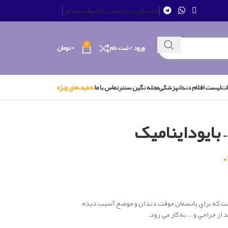
مجله نگین سنتر
تماس با ما
سوالات متداول
0
ورود / ثبت نام
۰
تومان
ات
لیست اقلام دندانپزشکی
مجله نگین سنتر
تماس با ما
تخفیف‌های ویژه
 بایوداینامیک
ست كه براي پانسمان موقت دندان و موضع آسيب ديده،
از جراحي و … به كار مي رود.