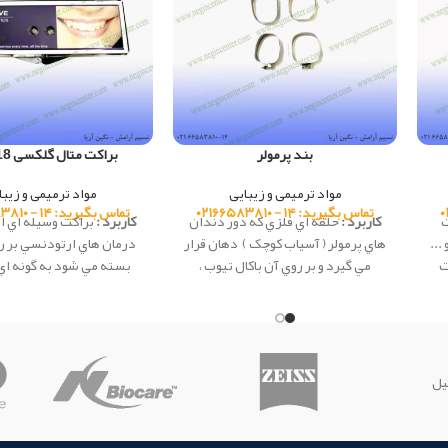
بند پرمولر
براکت متال گلکسی MBT18
مواد ترمیمی و زیبایی
مواد ترمیمی و زیبا
تماس بگیرید: ۱۴ - ۰۲۱۶۶۵۸۳۸۱۰
تماس بگیرید: ۱۴ - ۰۲۱۶۶۵۸۳۸۱۰
ت
کاربرد :
حلقه اي فلزي که دور دندان
کاربرد :
براكت وسيله اي ا
...
هاي پرمولر ( آسیاب کوچک ) دهان قرار
درمان هاي ارتودنسي بر ر
ت
مي گيرد و بر روي آن باکال تيوب ،
بسته مي شود به گونه اي
د.
براکت، هوک و... قرار داده مي شود.
بتواند بر روي دندان اعمال
Creativ
این محصول ساخت شرکت Creative
کشور چین می باشد.
چین است.
یل