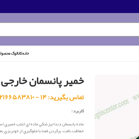
خانه
کاتالوگ محصول
خمیر پانسمان خارجی –
تماس بگیرید: ۱۴ - ۰۲۱۶۶۵۸۳۸۱۰
کاربرد :
ماده پانسمان دندانپزشكي ماده اي اغلب خميري ا
حفاظت بافت، پركردن فضا يا جلوگيري از خونريزي بعد 