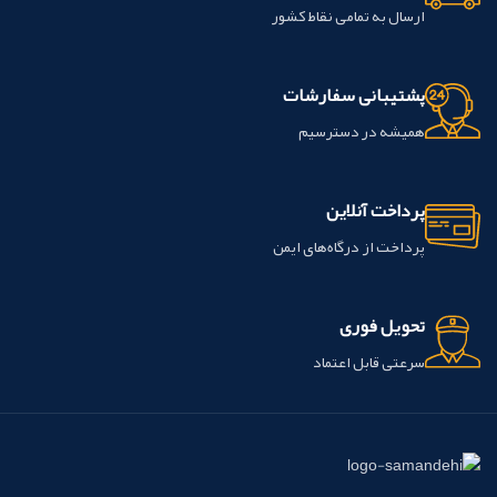
تیوپ خمیر بیس و یک تیوپ خمیر هاردنر
ارسال به تمامی نقاط کشور
و صفحه اختلاط می باشد. خمیر
بیس(محتوی زینک اکساید):60گرم خمیر
هاردنر(محتوی اوژنول و رزین):30گرم
پشتیبانی سفارشات
این محصول ساخت شرکت داروسازی
همیشه در دسترسیم
گلچای کشور ایران می باشد.
پرداخت آنلاین
پرداخت از درگاه‌های ایمن
تحویل فوری
سرعتی قابل اعتماد