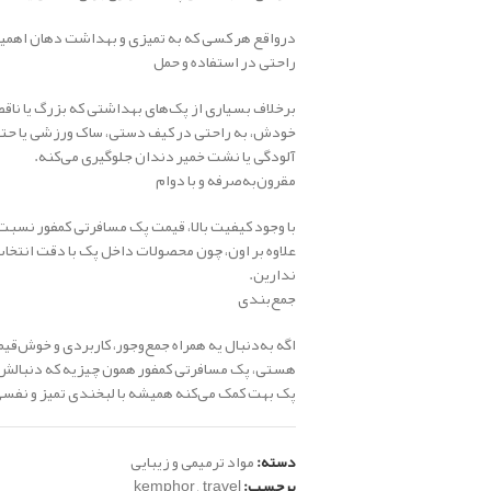
درواقع هر کسی که به تمیزی و بهداشت دهان اهمیت م
راحتی در استفاده و حمل
برخلاف بسیاری از پک‌های بهداشتی که بزرگ یا ناق
خودش، به راحتی در کیف دستی، ساک ورزشی یا حتی ج
آلودگی یا نشت خمیر دندان جلوگیری می‌کنه.
مقرون‌به‌صرفه و با دوام
با وجود کیفیت بالا، قیمت پک مسافرتی کمفور نسبت 
علاوه بر اون، چون محصولات داخل پک با دقت انتخا
ندارین.
جمع‌بندی
اگه به‌دنبال یه همراه جمع‌وجور، کاربردی و خوش‌
هستی، پک مسافرتی کمفور همون چیزیه که دنبالش بود
پک بهت کمک می‌کنه همیشه با لبخندی تمیز و نف
دسته:
مواد ترمیمی و زیبایی
برچسب:
travel
,
kemphor