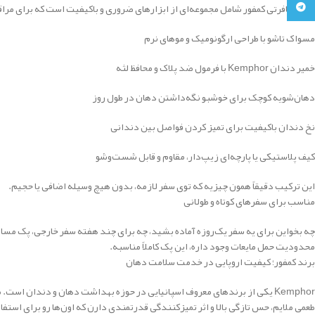
تلگرام
پک مسافرتی کمفور شامل مجموعه‌ای از ابزارهای ضروری و باکیفیت است که برای مراق
مسواک تاشو با طراحی ارگونومیک و موهای نرم
خمیر دندان Kemphor با فرمول ضد پلاک و محافظ لثه
دهان‌شویه کوچک برای خوشبو نگه‌داشتن دهان در طول روز
نخ دندان باکیفیت برای تمیز کردن فواصل بین دندانی
کیف پلاستیکی یا پارچه‌ای زیپ‌دار، مقاوم و قابل شست‌وشو
این ترکیب دقیقاً همون چیزیه که توی سفر لازمه، بدون هیچ وسیله اضافی یا حجیم.
مناسب برای سفرهای کوتاه و طولانی
چه بخواین برای یه سفر یک‌روزه آماده بشید، چه برای چند هفته سفر خارجی، پک مساف
محدودیت حمل مایعات وجود داره، این پک کاملاً مناسبه.
برند کمفور؛ کیفیت اروپایی در خدمت سلامت دهان
Kemphor یکی از برندهای معروف اسپانیایی در حوزه بهداشت دهان و دندان اس
طعمی ملایم، حس تازگی بالا و اثر تمیزکنندگی قدرتمندی دارن که اون‌ها رو برای استفاد