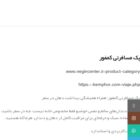
پک مسافرتی کمفور
www.negincenter.ir/product-category
https://kemphor.com/viaje.php
پک مسافرتی کمفور؛ همراه همیشگی بهداشت دهان در سفر
روبیکا
داشتن دندان‌های سالم و نفس خوشبو فقط مخصوص خانه نیست. چه در سفر باشید، چه 
راه‌حل ساده، سبک و حرفه‌ای برای مراقبت کامل از دهان و دندان، هرجا که هستید.
اینستاگرام
واتساپ
محتویات کاربردی و استاندارد