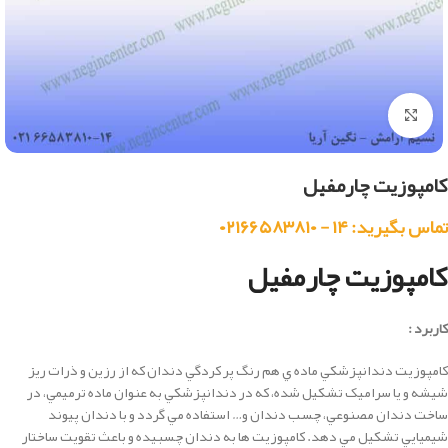
بزرگنمایی تصویر
کامپوزیت چارمفیل
تماس بگیرید: ۱۴ - ۰۲۱۶۶۵۸۳۸۱۰
کامپوزیت چارمفیل
کاربرد :
كامپوزيت دندانپزشكي ماده ي هم رنگ پر کردگي دندان که از رزين و ذرات ريز
شيشه و يا سراميک تشکيل شده، كه در دندانپزشكي به عنوان ماده ترميمي، در
ساخت دندان مصنوعي، چسب دندان و… استفاده مي گردد و با دندان پيوند
شيميايي تشکيل مي دهد. كامپوزيت ها به دندان چسبيده و باعث تقويت ساختار