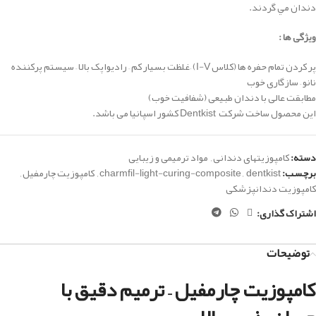
دندان مي گردند.
ویژگی ها :
پر کردن تمام حفره ها (کلاس I-V)
–
غلظت بسیار کم –
رادیواپک بالا –
سیستم پرکننده
نانو
–
سازگاری خوب
مطابقت عالی با دندان طبیعی (شفافیت خوب)
این محصول ساخت شرکت
Dentkist
کشور اسپانیا می باشد.
دسته:
کامپوزیتهای دندانی
,
مواد ترمیمی و زیبایی
برچسب:
dentkist
,
charmfil-light-curing-composite
,
کامپوزیت چارمفیل
,
کامپوزیت دندانپزشکی
اشتراک گذاری:
توضیحات
کامپوزیت چارمفیل – ترمیم دقیق با