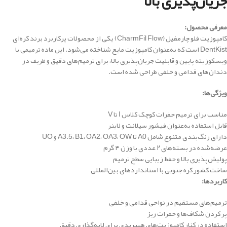
جریان‌پذیری بالا
معرفی محصول:
کامپوزیت فلو چارمفیل (CharmFil Flow) یکی از محصولات پرکاربرد برند کره‌ای
DentKist است که به‌عنوان کامپوزیت مایع شناخته می‌شود. این ماده ترمیمی با
ویسکوزیته پایین و قابلیت جریان‌پذیری بالا، برای ترمیم‌های دقیق و ظریف در
دندان‌های قدامی و خلفی طراحی شده است.
ویژگی‌ها:
مناسب برای ترمیم حفرات کوچک کلاس I تا V
قابل استفاده به‌عنوان فیشور سیلانت و لاینر
دارای رنگ‌بندی متنوع شامل A0 تا A3.5، B1، OA2، OA3، OW و UO
عرضه‌شده در بسته‌های ۲ عددی با وزن ۴ گرم
پولیش‌پذیری بالا و حفظ زیبایی سطح ترمیم
ساخت کشور کره جنوبی با استانداردهای بین‌المللی
کاربردها:
ترمیم‌های مستقیم در نواحی قدامی و خلفی
پر کردن شکاف‌ها و حفرات ریز
استفاده در کنار کامپوزیت‌های هیبریدی برای لایه‌گذاری دقیق