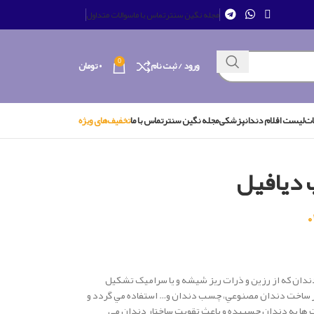
مجله نگین سنتر
تماس با ما
سوالات متداول
0
ورود / ثبت نام
۰
تومان
ات
لیست اقلام دندانپزشکی
مجله نگین سنتر
تماس با ما
تخفیف‌های ویژه
 دیافیل
دان که از رزين و ذرات ريز شيشه و يا سراميک تشکيل
در ساخت دندان مصنوعي، چسب دندان و… استفاده مي گردد و
 ها به دندان چسبيده و باعث تقويت ساختار دندان مي