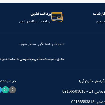
Photopolymerization تقویت
ی می
قدامی و خلفی
استفاده در
رادیکال" (RAP)، برای کاهش زمان
فارشات
پرداخت آنلاین
پخت و ثبات عالی به نور محیط، در حالی
III، IV و V
ویژگی :
که حفظ زیبایی و زیبایی فیزیکی
- بازسازی زیبایی مستقیم
ترسیم
پرداخت از درگاه‌های ایمن
Estelite Sigma می باشد، استفاده
قدامی و خلفی - سیستم ن
می شود.
ویژگی ها :
زمان پخت سریع -
پیشرفته - ویسکوزیته بالا
10 ثانیه.
با یک نور هالوژن (≥ 400mW
کافی برای دیوار حفره - قد
/ cm2)
-
زمان کار افزوده - 90 ثانیه.
خمشی بالا - جذب آب کم - 
عضو خبرنامه نگین سنتر شوید
در زیر نور محیط (10،000 lx)
-
polishability برجسته
-
محدوده
dent کشور آمریکا می باشد.
تطبیق سایه گسترده (اثر کلملیون)
-
مطابق با
سیاست حفظ حریم خصوصی
ما استفاده خوا
مقاومت در برابر سایش
-
radiopacity
خوب
-
موجود در 20 سایه
این محصول
ساخت شرکت tokoyama کشور ژاپن
می باشد.
آرامش نگین آریا
در شبکه‌های
14 - 02166583810
: 02166583818