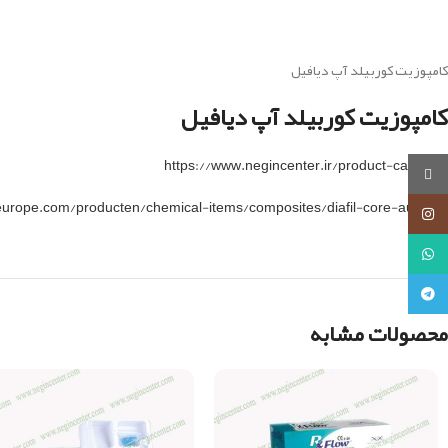
کامپوزیت کوربیلد آپ دیافیل
کامپوزیت کوربیلد آپ دیافیل
https://www.negincenter.ir/product-category
روبیکا
europe.com/producten/chemical-items/composites/diafil-core-automix
اینستاگرام
واتساپ
تلگرام
محصولات مشابه