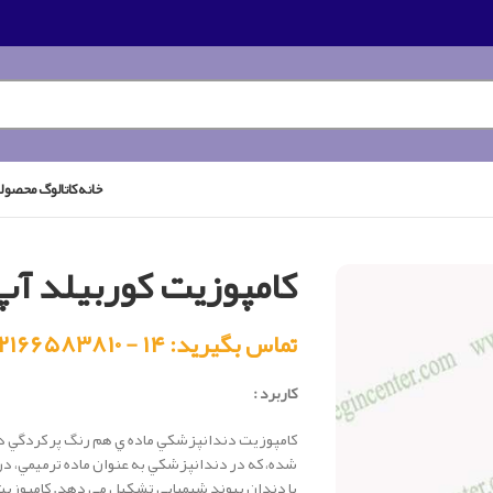
خانه
کاتالوگ محصول
کامپوزیت کوربیلد آپ
تماس بگیرید: ۱۴ - ۰۲۱۶۶۵۸۳۸۱۰
کاربرد :
كامپوزيت دندانپزشكي ماده ي هم رنگ پر کردگي دن
شده، كه در دندانپزشكي به عنوان ماده ترميمي، 
با دندان پيوند شيميايي تشکيل مي دهد. كامپوزيت