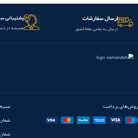
سبک با طیف گسترده
موجود در سایه
شرکت vericom کشور کره جنوب
های A1، A2، A3، A3.5، OA2
است.
باشد.
ارسال سفارشات
پشتیبانی س
موجود در: یک سرنگ 2 گرم یا مجموعه
ای از سرنگ 3 × 2 گرم
این محصول
همیشه در دس
ارسال به تمامی نقاط کشور
ساخت شرکت dentallifesciences
کشور انگلستان می باشد.
روش‌های پرداخت:
نسیم 
شماره تماس: 
شماره نمابر