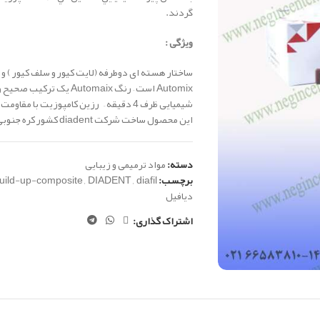
گردند.
ویژگی :
ساختار هسته ای دوطرفه (لایت کیور و سلف کیور ) و 
Automix است –
رنگ Automaix یک ترکیب صحیح و سازگار
شیمیایی ظرف 4 دقیقه –
رزین کامپوزیت با مقاومت ف
این محصول ساخت شرکت diadent کشور کره جنوبی می باشد.
دسته:
مواد ترمیمی و زیبایی
برچسب:
diafil
,
DIADENT
,
uild-up-composite
دیافیل
اشتراک گذاری: