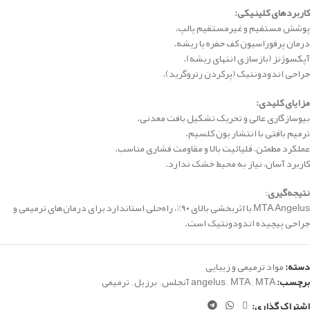
کاربردهای کلینیکی:
پوشش مستقیم و غیرمستقیم پالپ.
درمان پرفوراسیون کف حفره یا ریشه.
آپکسوژنز (بازسازی انتهای ریشه).
جراحی اندودونتیک (پرکردن رتروگرید).
مزایای کلیدی:
بیوسازگاری عالی و تحریک تشکیل بافت معدنی.
ترمیم بافتی با انتشار یون کلسیم.
عملکرد مطمئن، قلیائیت بالا و مقاومت فشاری مناسب.
کاربرد آسان، نیاز به محیط خشک ندارد.
نتیجه‌گیری
:
MTA Angelus با اثربخشی بالای ۹۰٪، راه‌حلی استاندارد برای درمان‌های ترمیمی و
جراحی پیچیده اندودونتیک است.
دسته:
مواد ترمیمی و زیبایی
برچسب:
MTA آنجلس
,
MTA
,
angelus
,
برزیل
,
ترمیمی
اشتراک گذاری: