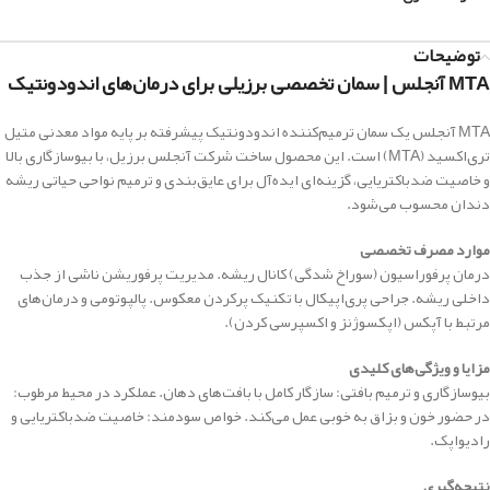
توضیحات
MTA آنجلس | سمان تخصصی برزیلی برای درمان‌های اندودونتیک
MTA آنجلس یک سمان ترمیم‌کننده اندودونتیک پیشرفته بر پایه مواد معدنی متیل
تری‌اکسید (MTA) است. این محصول ساخت شرکت آنجلس برزیل، با بیوسازگاری بالا
و خاصیت ضدباکتریایی، گزینه‌ای ایده‌آل برای عایق‌بندی و ترمیم نواحی حیاتی ریشه
دندان محسوب می‌شود.
موارد مصرف تخصصی
درمان پرفوراسیون (سوراخ شدگی) کانال ریشه. مدیریت پرفوریشن ناشی از جذب
داخلی ریشه. جراحی پری‌اپیکال با تکنیک پرکردن معکوس. پالپوتومی و درمان‌های
مرتبط با آپکس (اپکسوژنز و اکسپرسی کردن).
مزایا و ویژگی‌های کلیدی
بیوسازگاری و ترمیم بافتی: سازگار کامل با بافت‌های دهان. عملکرد در محیط مرطوب:
در حضور خون و بزاق به خوبی عمل می‌کند. خواص سودمند: خاصیت ضدباکتریایی و
رادیواپک.
نتیجه‌گیری