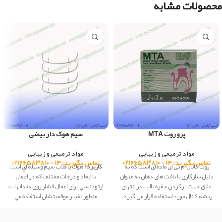
محصولات مشابه
پرو روت MTA
سیم هوک دار بیضی
مواد ترمیمی و زیبایی
مواد ترمیمی و زیبایی
تماس بگیرید: ۱۴ - ۰۲۱۶۶۵۸۳۸۱۰
تماس بگیرید: ۱۴ - ۰۲۱۶۶۵۸۳۸۱۰
روت کانال ام تی ای ماده ای است که به
کاربرد :
هوك يا قلاب سيم وسيله اي است
دلیل سازگاری با
بافت های دهان
به عنوان
با ابعاد و درجات مختلف كه در اعمال
عایق جهت پرکردن حفره پالپ در انتهای
ارتودنسي براي اعمال فشار روي دندانها به
ریشه کانال مورد استفاده قرار می گیرد.
منظور تغيير موقعيتشان استفاده مي
موارد استفاده :
پلاگین آپیکال در هنگام
شود.
برداشتن تعمیر حفره ریشه کانال در