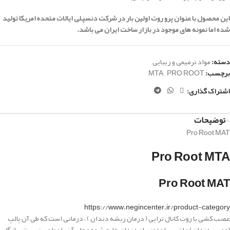
این محصول با عنوان پرو روت اولین بار در شرکت دنسپلی ایالات متحده امریکا تولید
شده اما نمونه های موجود در بازار ساخت ایران می باشد.
دسته:
مواد ترمیمی و زیبایی
برچسب:
PRO ROOT
,
MTA
اشتراک گذاری:
توضیحات
Pro Root MAT
Pro Root MTA
Pro Root MAT
https://www.negincenter.ir/product-category
عصب کشی یا روت کانال تراپی ( درمان ریشه دندان ) ، درمانی است که طی آن پالپ
(عصب دندان) ملتهب یا عفونی از دندان خارج شده و جای آن با موادی زیست سازگار