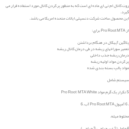
روت کانال ام تی ای ماده ای است که به منظور پر کردن کانال مورد استفاده قرار می
گیرد.
این محصول ساخت شرکت دنسپلی ایالات متحده امریکا می باشد.
از Pro Root MTA برای:
پلاگین آپیکال در هنگام برداشتن
تعمیر سوراخهای ریشه در طی درمان کانال ریشه
درمان ریشه جذب داخلی
پر کردن مواد اولیه ریشه
مواد پالپ بسته بندی شده
سیستم شامل
5 تکرار یک گرم مواد Pro Root MTA White
، 6 آمپول Pro Root MTA آب، 6
مخلوط میله،
4 حامل (1 غیر جراحی، 3 جراحی)،