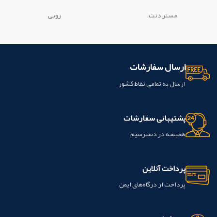
فرایند درمان کانال ریشه درمان ریشه
جذب داخلی
جزو مواد اوایه پرکننده مواد
مستر دنت
روبی
اولیه ریشه
این محصول با عنوان پرو روت
اولین بار در شرکت دنسپلی ایالات متحده
امریکا تولید شده اما نمونه های موجود در
بازار ساخت ایران می باشد.
ارسال سفارشات
ارسال به تمامی نقاط کشور
پشتیبانی سفارشات
همیشه در دسترسیم
پرداخت آنلاین
پرداخت از درگاه‌های ایمن